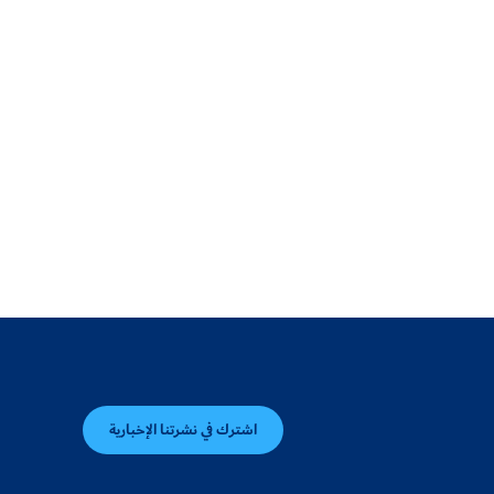
Get well soon
عبارة "طفلك مصاب بالسرطان" بعيدة عن مسمعهم، 
مجهول
2021-08-19
القلوب لا يقوى أي طفل على تحمّله. ويتمنى كل أب
10:50pm
50
تقديم الدعم النفسي والمعنوي لطفلهما...
2021-08-18
Amani
تبرع
اقرأ القصة كاملة
08:47am
50
مجهول
2021-08-18
03:26am
20
مجهول
2021-08-16
03:25am
100
مجهول
2021-08-15
03:17pm
50
اشترك في نشرتنا الإخبارية
مجهول
2021-08-11
03:13pm
50