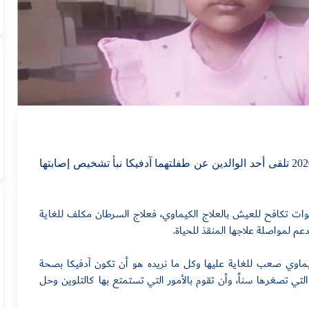
ت
هما آدفيكا نبأ تشخيص إصابتها
يص إصابتها، كانت آدفيكا البالغة من العمر 4 سنوات تكافح للعيش بالعلاج الكيماوي، فعلاج السرطان مكلف للغاية
عم لمواصلة علاجها المنقذ للحياة
.
لكيماوي صعب للغاية عليها وكل ما نريده هو أن تكون
آدفيكا
بصحة
ي تصغرها سناً، وأن تقوم بالأمور التي تستمتع بها كالتلوين وحل