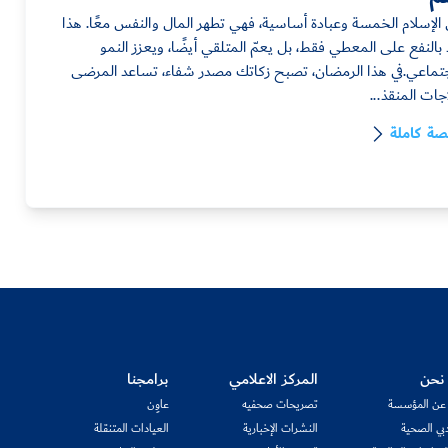
ن الإسلام الخمسة وعبادة أساسية، فهي تطهر المال والنفس معًا. هذا
 بالنفع على المعطي فقط، بل يعمّ المتلقي أيضًا، ويعزز النمو
جتماعي.في هذا الرمضان، تصبح زكاتك مصدر شفاء، تساعد المرضى
جات المنقذ...
قصة كاملة
نحن
المركز الاعلامي
برامجنا
 عن المؤسسة
تصريحات صحفيه
عاوِن
بي الصحية
النشرات الإخبارية
العيادات المتنقلة