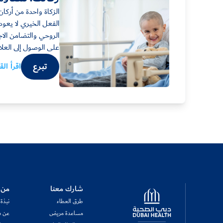
الزكاة واحدة من أركا
الفعل الخيري لا يعود
الروحي والتضامن الا
على الوصول إلى العلا
تبرع
اقرأ ال
Logo
شارك معنا
من 
طرق العطاء
نبذة
مساعدة مريض
عن د