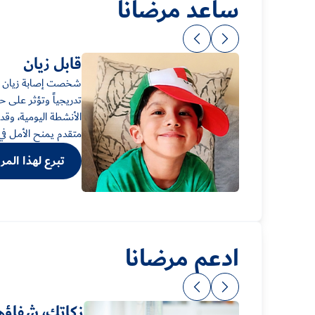
ساعد مرضانا
قابل زيان
شخصت إصابة زيان بض
تدريجياً وتؤثر على 
الأنشطة اليومية، وقد
متقدم يمنح الأمل في إ
تبرع لهذا الم
ادعم مرضانا
زكاتك، شفاؤه